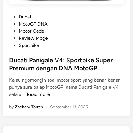
P
Ducati
o
MotoGP DNA
s
Motor Gede
t
Review Moge
e
Sportbike
d
i
Ducati Panigale V4: Sportbike Super
n
Premium dengan DNA MotoGP
Kalau ngomongin soal motor sport yang benar-benar
punya aura balap MotoGP, nama Ducati Panigale V4
D
selalu …
Read more
u
by
Zachary Torres
•
September 13, 2025
c
a
t
i