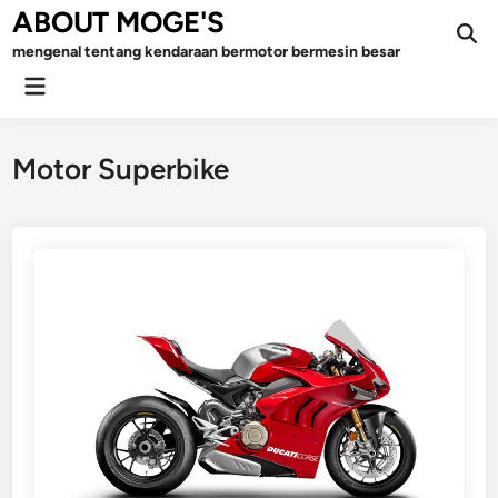
Skip
ABOUT MOGE'S
to
mengenal tentang kendaraan bermotor bermesin besar
content
Main
Menu
Motor Superbike