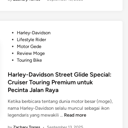
w
j
n
a
a
g
s
T
a
a
o
n
k
u
P
D
Harley-Davidson
i
r
o
N
Lifestyle Rider
N
i
s
A
Motor Gede
i
n
t
M
Review Moge
n
g
e
o
Touring Bike
j
D
d
t
a
u
i
Harley-Davidson Street Glide Special:
o
H
n
n
G
Cruiser Touring Premium untuk
2
i
P
Pecinta Jalan Raya
:
a
H
d
Ketika berbicara tentang dunia motor besar (moge),
y
e
nama Harley-Davidson selalu muncul sebagai ikon
p
n
H
legendaris yang mewakili …
Read more
e
g
a
r
a
by
Zachary Torres
•
September 13, 2025