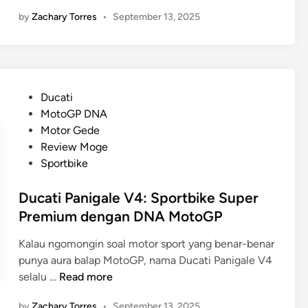
o
k
by
Zachary Torres
•
September 13, 2025
n
e
d
B
a
r
G
u
o
t
P
Ducati
l
a
o
MotoGP DNA
d
l
s
Motor Gede
W
d
t
Review Moge
i
e
e
Sportbike
n
n
d
g
g
i
Ducati Panigale V4: Sportbike Super
T
a
n
Premium dengan DNA MotoGP
o
n
u
A
Kalau ngomongin soal motor sport yang benar-benar
r
u
punya aura balap MotoGP, nama Ducati Panigale V4
:
r
D
selalu …
Read more
R
a
u
a
by
Zachary Torres
•
September 13, 2025
L