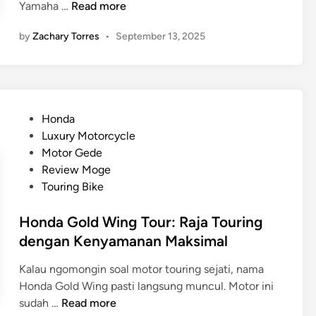
Y
Yamaha …
Read more
a
by
Zachary Torres
•
September 13, 2025
m
a
h
a
V
P
Honda
M
o
Luxury Motorcycle
A
s
Motor Gede
X
t
Review Moge
:
e
Touring Bike
M
d
u
i
Honda Gold Wing Tour: Raja Touring
s
n
dengan Kenyamanan Maksimal
c
l
Kalau ngomongin soal motor touring sejati, nama
e
Honda Gold Wing pasti langsung muncul. Motor ini
B
H
sudah …
Read more
i