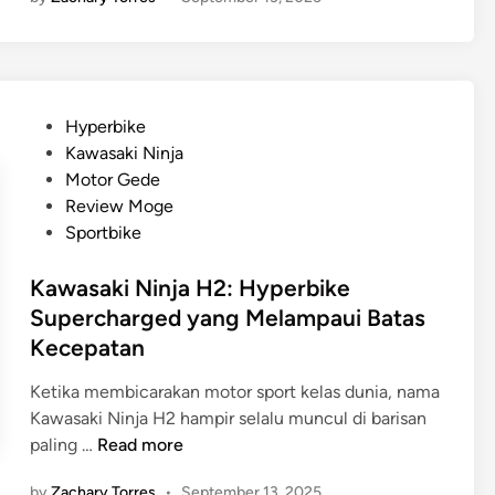
R
t
a
1
b
m
2
i
a
5
k
n
0
e
P
Hyperbike
a
G
S
o
Kawasaki Ninja
n
S
u
s
Motor Gede
M
A
p
t
Review Moge
a
d
e
e
Sportbike
k
v
r
d
s
e
P
i
Kawasaki Ninja H2: Hyperbike
i
n
r
n
Supercharged yang Melampaui Batas
m
t
e
a
Kecepatan
u
m
l
r
i
Ketika membicarakan motor sport kelas dunia, nama
e
u
Kawasaki Ninja H2 hampir selalu muncul di barisan
:
m
K
paling …
Read more
R
d
a
a
e
by
Zachary Torres
•
September 13, 2025