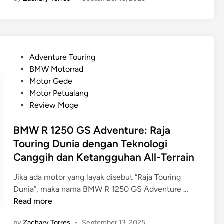
c
j
e
a
a
g
t
T
e
i
o
n
P
u
P
Adventure Touring
d
a
r
o
BMW Motorrad
a
n
i
s
Motor Gede
i
n
t
Motor Petualang
g
g
e
Review Moge
a
d
d
l
e
i
BMW R 1250 GS Adventure: Raja
e
n
n
Touring Dunia dengan Teknologi
V
g
Canggih dan Ketangguhan All-Terrain
4
a
:
n
Jika ada motor yang layak disebut “Raja Touring
S
K
B
Dunia”, maka nama BMW R 1250 GS Adventure …
p
e
M
Read more
o
n
W
r
y
by
Zachary Torres
•
September 13, 2025