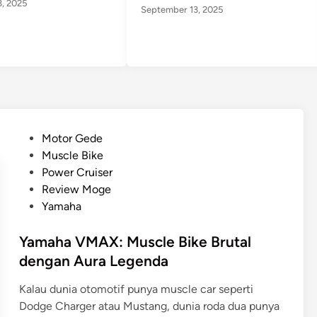
, 2025
September 13, 2025
P
Motor Gede
o
Muscle Bike
s
Power Cruiser
t
Review Moge
e
Yamaha
d
i
Yamaha VMAX: Muscle Bike Brutal
n
dengan Aura Legenda
Kalau dunia otomotif punya muscle car seperti
Dodge Charger atau Mustang, dunia roda dua punya