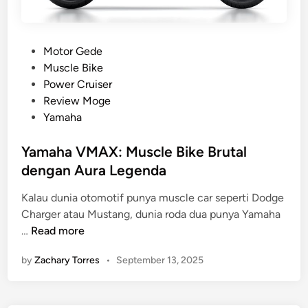
P
Motor Gede
o
Muscle Bike
s
Power Cruiser
t
Review Moge
e
Yamaha
d
i
Yamaha VMAX: Muscle Bike Brutal
n
dengan Aura Legenda
Kalau dunia otomotif punya muscle car seperti Dodge
Charger atau Mustang, dunia roda dua punya Yamaha
Y
…
Read more
a
by
Zachary Torres
•
September 13, 2025
m
a
h