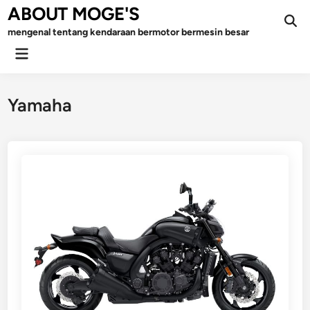
Skip
ABOUT MOGE'S
to
mengenal tentang kendaraan bermotor bermesin besar
content
Main
Menu
Yamaha